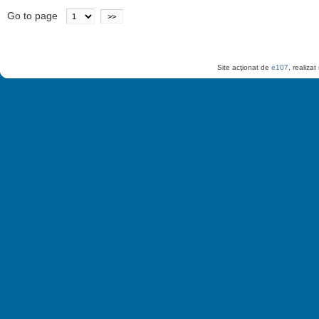
Go to page
>>
Site acţionat de
e107
, realiza