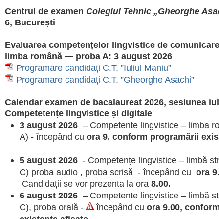
Centrul de examen
Colegiul Tehnic „Gheorghe Asa
6, București
Evaluarea competențelor lingvistice de comunicare 
limba română — proba A :
3 august 2026
Programare candidați C.T. ”Iuliul Maniu ”
Programare candidați C.T. ”Gheorghe Asachi”
Calendar examen de bacalaureat 2026, sesiunea iu
Competetențe lingvistice și digitale
3 august 2026
– Competențe lingvistice – limba 
A) - începând cu
ora 9, conform programării exis
5 august 2026
- Competențe lingvistice – limbă st
C) proba audio , proba scrisă - începând cu
ora 9
Candidații se vor prezenta la ora
8.00.
6 august 2026
– Competențe lingvistice – limbă st
C), proba orală -
începând cu
ora 9.00, confor