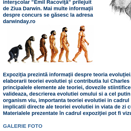
interşcolar "Emil Racoviţă" prilejuit
de Ziua Darwin.
Mai multe informaţii
despre concurs se găsesc la adresa
darwinday.ro
Expoziţia prezintă informaţii despre teoria evoluţiei
elaborarii teoriei evolutiei şi contributia lui Charle
principalele elemente ale teoriei, dovezile stiintific
valideaza, descrierea evolutiei omului si a cel putin
organism viu, importanta teoriei evolutiei in cadrul 
implicatii directe ale teoriei evolutiei in viata de zi cu
Materialele prezentate în cadrul expoziţiei pot fi vi
GALERIE FOTO