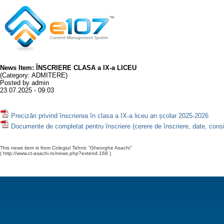
News Item: ÎNSCRIERE CLASA a IX-a LICEU
(Category: ADMITERE)
Posted by admin
23.07.2025 - 09:03
Precizări privind înscrierea în clasa a IX-a liceu an școlar 2025-2026
Documente de completat pentru înscriere (cerere de înscriere, date, con
This news item is from Colegiul Tehnic ”Gheorghe Asachi”
( http://www.ct-asachi.ro/news.php?extend.168 )