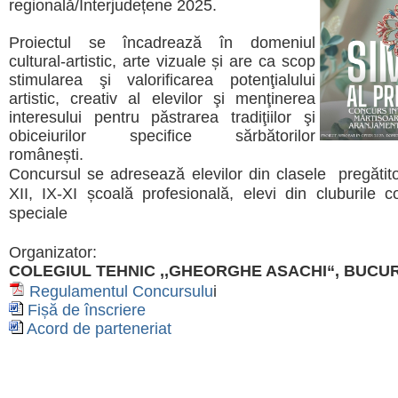
regională/Interjudețene 2025.
Proiectul se încadrează în domeniul
cultural-artistic, arte vizuale și are ca scop
stimularea şi valorificarea potenţialului
artistic, creativ al elevilor şi menţinerea
interesului pentru păstrarea tradiţiilor şi
obiceiurilor specifice sărbătorilor
românești.
Concursul se adresează elevilor din clasele pregătitoa
XII, IX-XI școală profesională, elevi din cluburile co
speciale
Organizator:
COLEGIUL TEHNIC ,,GHEORGHE ASACHI“, BUCU
Regulamentul Concursulu
i
Fișă de înscriere
Acord de parteneriat