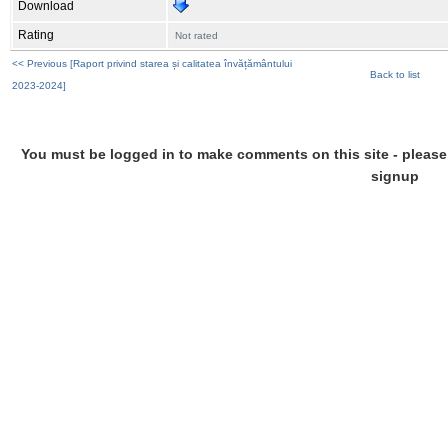
Download
Rating
Not rated
<< Previous [Raport privind starea și calitatea învățământului
Back to list
2023-2024]
You must be logged in to make comments on this site - please l
signup