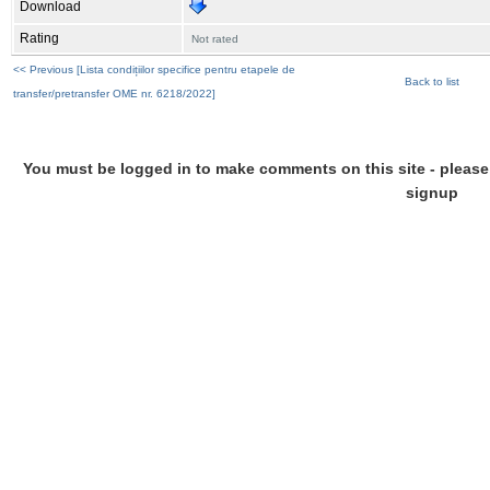
Download
Rating
Not rated
<< Previous [Lista condițiilor specifice pentru etapele de
Back to list
transfer/pretransfer OME nr. 6218/2022]
You must be logged in to make comments on this site - please l
signup