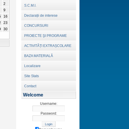
2
S.C.M.I.
9
Declarații de interese
5
16
2
23
CONCURSURI
9
30
PROIECTE ŞI PROGRAME
ACTIVITĂȚI EXTRAȘCOLARE
BAZA MATERIALĂ
Localizare
Site Stats
Contact
Welcome
Username:
Password: