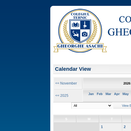
Calendar View
<< November
2026
Jan
Feb
Mar
Apr
May
<< 2025
S
M
T
1
2