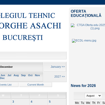
OFERTA
EDUCAȚIONALĂ
January >>
 December
Jun
Jul
Aug
Sep
Oct
Nov
2027 >>
Dec
News for 2026
W
T
F
S
3
4
5
Mo
Tu
We
Th
Fr
S