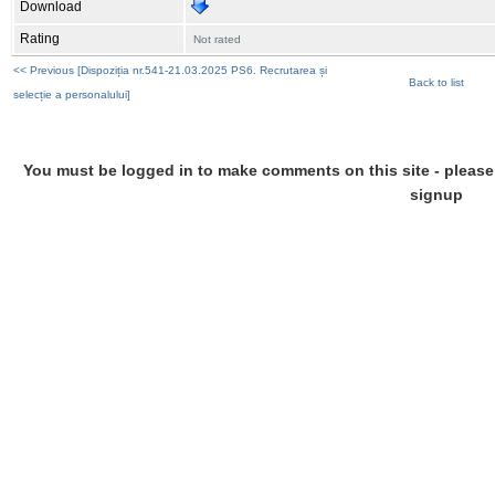
Download
Rating
Not rated
<< Previous [Dispoziția nr.541-21.03.2025 PS6. Recrutarea și
Back to list
selecție a personalului]
You must be logged in to make comments on this site - please l
signup